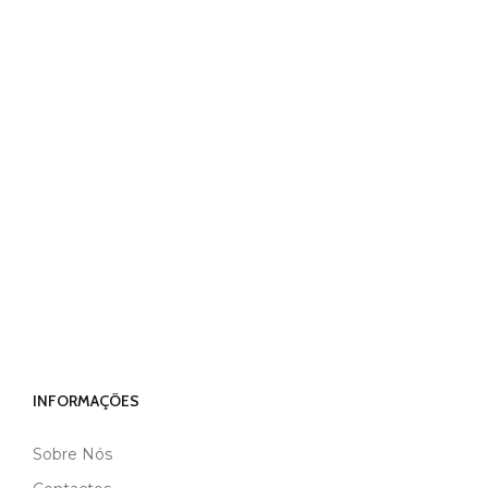
Andreia Pincel Powder Remover
Contacte-nos
INFORMAÇÕES
Sobre Nós