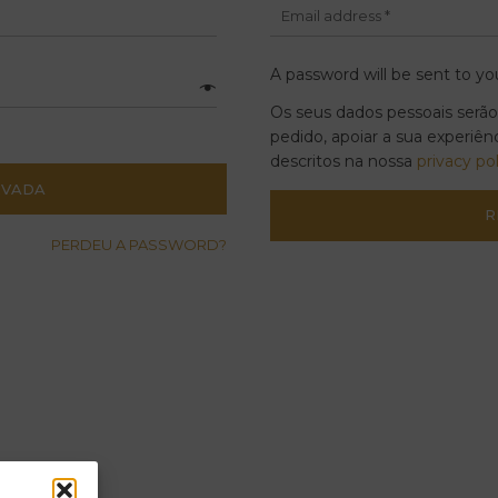
A password will be sent to yo
Os seus dados pessoais serão
pedido, apoiar a sua experiên
descritos na nossa
privacy po
PERDEU A PASSWORD?