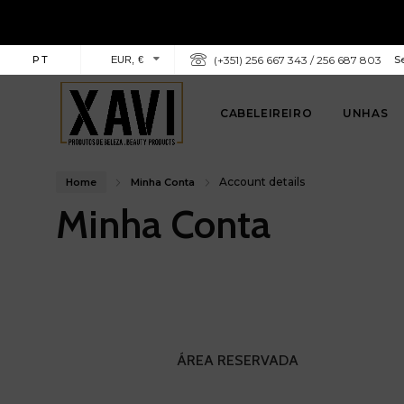
PT
(+351) 256 667 343 / 256 687 803
Se
EUR, €
CABELEIREIRO
UNHAS
Account details
Home
Minha Conta
Minha Conta
ÁREA RESERVADA