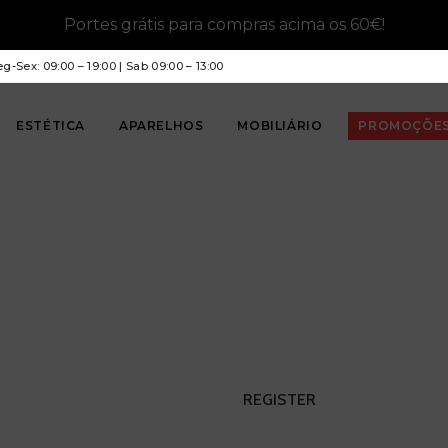
Portes grátis para compras acima os 60€!
g-Sex: 09:00 – 19:00 | Sab 09:00 – 13:00
ESTÉTICA
APARELHOS
MOBILIÁRIO
PROMOÇÕE
REGISTER