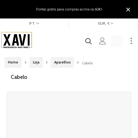
Portes grátis para compras acima os 60€!
PT
EUR, €
Home
Loja
Aparelhos
Cabelo
Cabelo