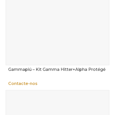
Gammapiú – Kit Gamma Hitter+Alpha Protégé
Contacte-nos
in
ax
rice
rice