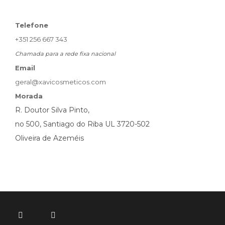
Telefone
+351 256 667 343
Chamada para a rede fixa nacional
Email
geral@xavicosmeticos.com
Morada
R. Doutor Silva Pinto,
no 500, Santiago do Riba UL 3720-502
Oliveira de Azeméis