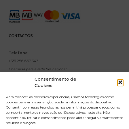
CONTACTOS
Telefone
+351 256 667 343
Chamada para a rede fixa nacional
Email
Consentimento de
Cookies
geral@xavicosmeticos.com
Morada
Para fornecer as melhores experiências, usamos tecnologias como
R. Doutor Silva Pinto,
cookies para armazenar e/ou aceder a informações do dispositivo.
Consentir com essas tecnologias nos permitirá processar dados, como
no 500, Santiago do Riba UL 3720-502
comportamento de navegação ou IDs exclusivos neste site. Não
Oliveira de Azeméis
consentir ou retirar o consentimento pode afetar negativamante certos
recursos e funções.