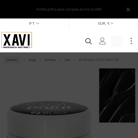
Portes grátis para compras acima os 60€!
PT
EUR, €
Andreia Gel Paint 02
Home
Loja
Unhas
Gel