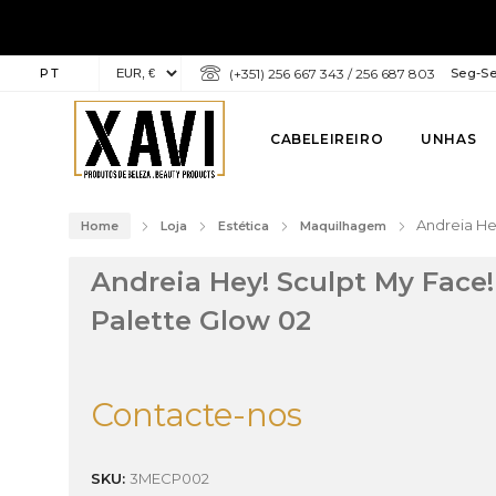
PT
(+351) 256 667 343 / 256 687 803
Seg-Sex
CABELEIREIRO
UNHAS
Andreia He
Home
Loja
Estética
Maquilhagem
Andreia Hey! Sculpt My Face
Palette Glow 02
Contacte-nos
SKU:
3MECP002