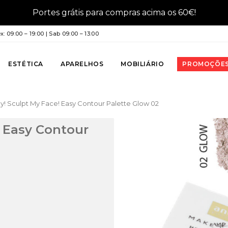
Portes grátis para compras acima os 60€!
: 09:00 – 19:00 | Sab 09:00 – 13:00
ESTÉTICA
APARELHOS
MOBILIÁRIO
PROMOÇÕE
y! Sculpt My Face! Easy Contour Palette Glow 02
! Easy Contour