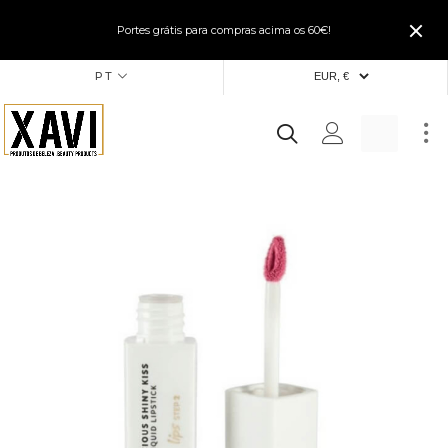
Portes grátis para compras acima os 60€!
PT