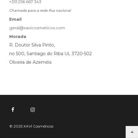
+351 256 667 343
Chamada para a rede fixa nacional
Email
geral@xavicosmeticos.com
Morada
R. Doutor Silva Pinto,
no 500, Santiago do Riba UL 3720-502
Oliveira de Azeméis
© 2025 XAVI Cosméticos