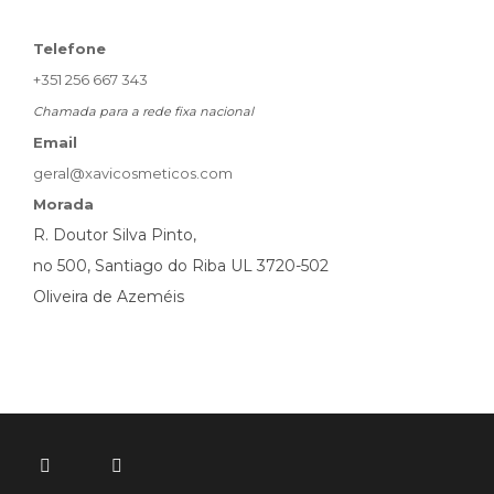
Telefone
+351 256 667 343
Chamada para a rede fixa nacional
Email
geral@xavicosmeticos.com
Morada
R. Doutor Silva Pinto,
no 500, Santiago do Riba UL 3720-502
Oliveira de Azeméis