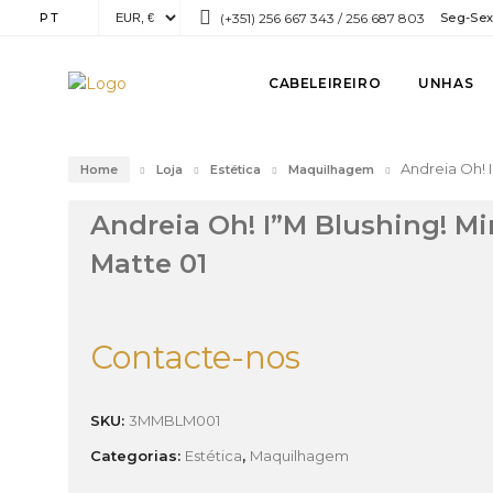
PT
(+351) 256 667 343 / 256 687 803
Seg-Sex:
CABELEIREIRO
UNHAS
Andreia Oh! I
Home
Loja
Estética
Maquilhagem
Andreia Oh! I”M Blushing! Mi
Matte 01
Contacte-nos
SKU:
3MMBLM001
Categorias:
Estética
,
Maquilhagem