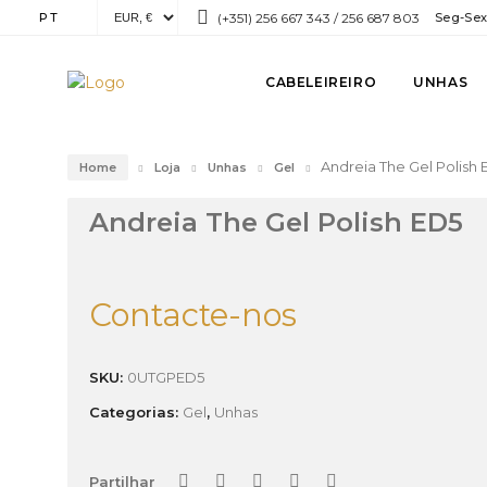
PT
(+351) 256 667 343 / 256 687 803
Seg-Sex:
CABELEIREIRO
UNHAS
Andreia The Gel Polish
Home
Loja
Unhas
Gel
Andreia The Gel Polish ED5
Contacte-nos
SKU:
0UTGPED5
Categorias:
Gel
,
Unhas
Partilhar