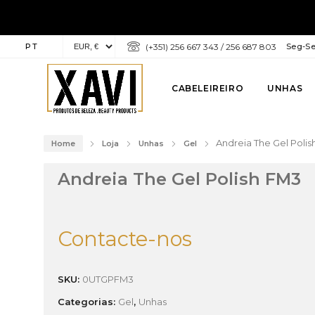
PT
(+351) 256 667 343 / 256 687 803
Seg-Sex
CABELEIREIRO
UNHAS
Andreia The Gel Poli
Home
Loja
Unhas
Gel
Andreia The Gel Polish FM3
Contacte-nos
SKU:
0UTGPFM3
Categorias:
Gel
,
Unhas