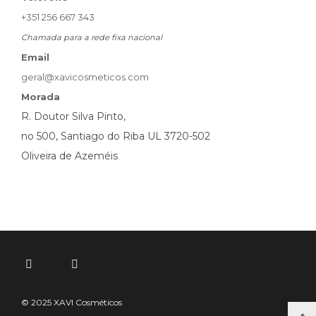
+351 256 667 343
Chamada para a rede fixa nacional
Email
geral@xavicosmeticos.com
Morada
R. Doutor Silva Pinto,
no 500, Santiago do Riba UL 3720-502
Oliveira de Azeméis
© 2025 XAVI Cosméticos