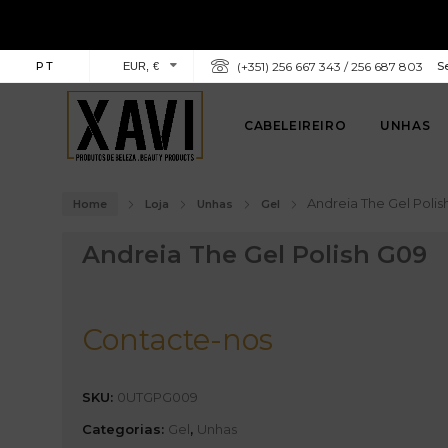
PT
(+351) 256 667 343 / 256 687 803
Se
EUR, €
CABELEIREIRO
UNHAS
Andreia The Gel Polis
Home
Loja
Unhas
Gel
Andreia The Gel Polish G09
Contacte-nos
SKU:
0UTGPG009
Categorias:
Gel
,
Unhas