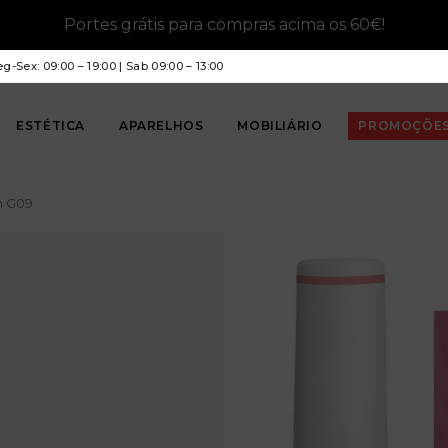
Portes grátis para compras acima os 60€!
g-Sex: 09:00 – 19:00 | Sab 09:00 – 13:00
ESTÉTICA
APARELHOS
MOBILIÁRIO
PROMOÇÕE
h G09