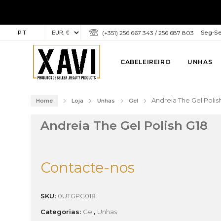
PT
(+351) 256 667 343 / 256 687 803
Seg-Sex
CABELEIREIRO
UNHAS
Andreia The Gel Polis
Home
Loja
Unhas
Gel
Andreia The Gel Polish G18
Contacte-nos
SKU:
0UTGPG018
Categorias:
Gel
,
Unhas