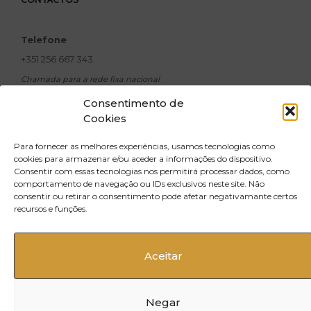
Telefone
+351 256 667 343
Chamada para a rede fixa nacional
Email
Consentimento de
Cookies
geral@xavicosmeticos.com
Morada
Para fornecer as melhores experiências, usamos tecnologias como
R. Doutor Silva Pinto,
cookies para armazenar e/ou aceder a informações do dispositivo.
Consentir com essas tecnologias nos permitirá processar dados, como
no 500, Santiago do Riba UL 3720-502
comportamento de navegação ou IDs exclusivos neste site. Não
Oliveira de Azeméis
consentir ou retirar o consentimento pode afetar negativamante certos
recursos e funções.
Aceitar
Negar