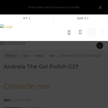
Portes grátis para compras acima os 60€!
PT
EUR, €
Andreia The Gel Polish G27
Home
Loja
Unhas
Gel
Andreia The Gel Polish G27
Contacte-nos
SKU:
0UTGPG027
Categorias:
Gel
,
Unhas