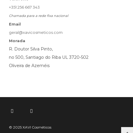
+351 256 667 343
Chamada para a rede fixa nacional
Email
geral@xavicosmeticos.com
Morada
R. Doutor Silva Pinto,
no 500, Santiago do Riba UL 3720-502
Oliveira de Azeméis
© 2025 XAVI Cosméticos