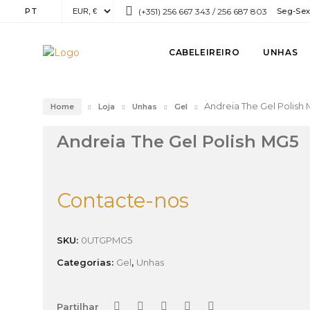
PT
(+351) 256 667 343 / 256 687 803
Seg-Sex:
CABELEIREIRO
UNHAS
Andreia The Gel Polish
Home
Loja
Unhas
Gel
Andreia The Gel Polish MG5
Contacte-nos
SKU:
0UTGPMG5
Categorias:
Gel
,
Unhas
Partilhar