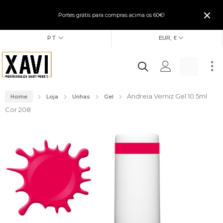
Portes grátis para compras acima os 60€!
PT
EUR, €
Andreia Verniz Gel 10.5ml
Home
Loja
Unhas
Gel
Cor 208