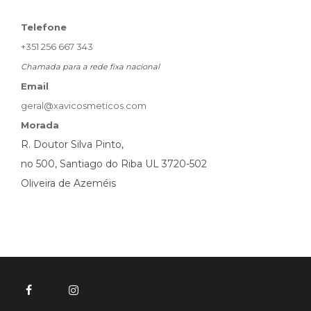
Telefone
+351 256 667 343
Chamada para a rede fixa nacional
Email
geral@xavicosmeticos.com
Morada
R. Doutor Silva Pinto,
no 500, Santiago do Riba UL 3720-502
Oliveira de Azeméis