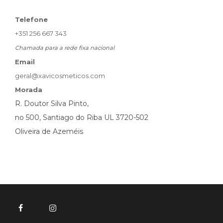
Telefone
+351 256 667 343
Chamada para a rede fixa nacional
Email
geral@xavicosmeticos.com
Morada
R. Doutor Silva Pinto,
no 500, Santiago do Riba UL 3720-502
Oliveira de Azeméis