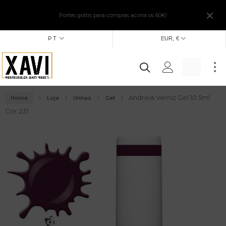
Portes grátis para compras acima os 60€!
PT
EUR, €
Andreia Verniz Gel 10.5ml
Home
Loja
Unhas
Gel
Cor 231