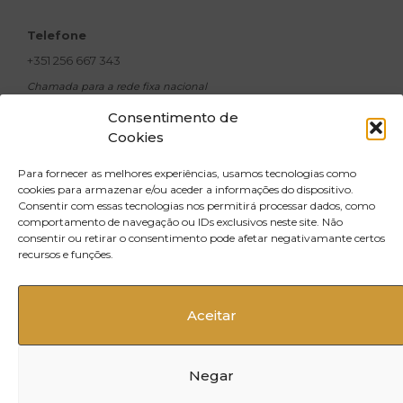
Telefone
+351 256 667 343
Chamada para a rede fixa nacional
Email
Consentimento de
Cookies
geral@xavicosmeticos.com
Morada
Para fornecer as melhores experiências, usamos tecnologias como
R. Doutor Silva Pinto,
cookies para armazenar e/ou aceder a informações do dispositivo.
Consentir com essas tecnologias nos permitirá processar dados, como
no 500, Santiago do Riba UL 3720-502
comportamento de navegação ou IDs exclusivos neste site. Não
Oliveira de Azeméis
consentir ou retirar o consentimento pode afetar negativamante certos
recursos e funções.
Aceitar
Negar