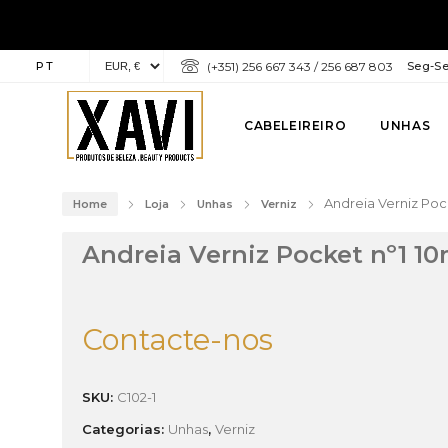
PT
(+351) 256 667 343 / 256 687 803
Seg-Sex
CABELEIREIRO
UNHAS
Andreia Verniz Poc
Home
Loja
Unhas
Verniz
Andreia Verniz Pocket nº1 10
Contacte-nos
SKU:
C102-1
Categorias:
Unhas
,
Verniz