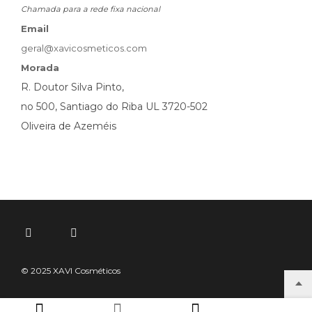
Chamada para a rede fixa nacional
Email
geral@xavicosmeticos.com
Morada
R. Doutor Silva Pinto,
no 500, Santiago do Riba UL 3720-502
Oliveira de Azeméis
© 2025 XAVI Cosméticos