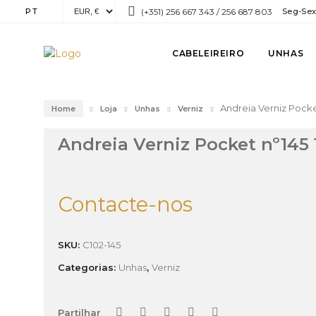
PT
(+351) 256 667 343 / 256 687 803
Seg-Sex:
CABELEIREIRO
UNHAS
Andreia Verniz Pocke
Home
Loja
Unhas
Verniz
Andreia Verniz Pocket nº145
Contacte-nos
SKU:
C102-145
Categorias:
Unhas
,
Verniz
Partilhar