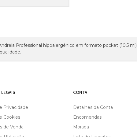
Andreia Professional hipoalergénico em formato pocket (10,5 m
qualidade.
 LEGAIS
CONTA
de Privacidade
Detalhes da Conta
de Cookies
Encomendas
s de Venda
Morada
 Utilização
Lista de Favoritos