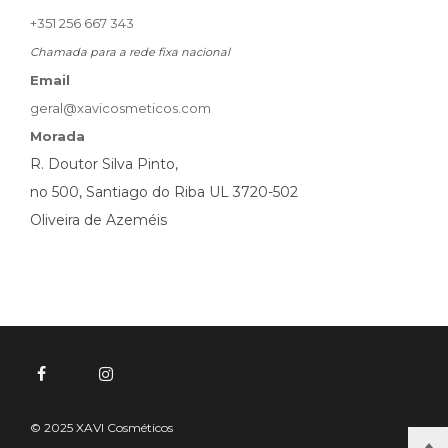
+351 256 667 343
Chamada para a rede fixa nacional
Email
geral@xavicosmeticos.com
Morada
R. Doutor Silva Pinto,
no 500, Santiago do Riba UL 3720-502
Oliveira de Azeméis
© 2025 XAVI Cosméticos