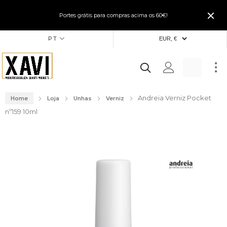
Portes grátis para compras acima os 60€!
PT
Andreia Verniz Pocket
Home
Loja
Unhas
Verniz
nº159 10ml