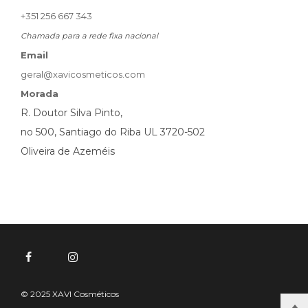
+351 256 667 343
Chamada para a rede fixa nacional
Email
geral@xavicosmeticos.com
Morada
R. Doutor Silva Pinto,
no 500, Santiago do Riba UL 3720-502
Oliveira de Azeméis
© 2025 XAVI Cosméticos