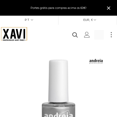
Portes grátis para compras acima os 60€!
PT
EUR, €