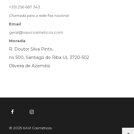
+351 256 667 343
Chamada para a rede fixa nacional
Email
geral@xavicosmeticos.com
Morada
R. Doutor Silva Pinto,
no 500, Santiago do Riba UL 3720-502
Oliveira de Azeméis
© 2025 XAVI Cosméticos