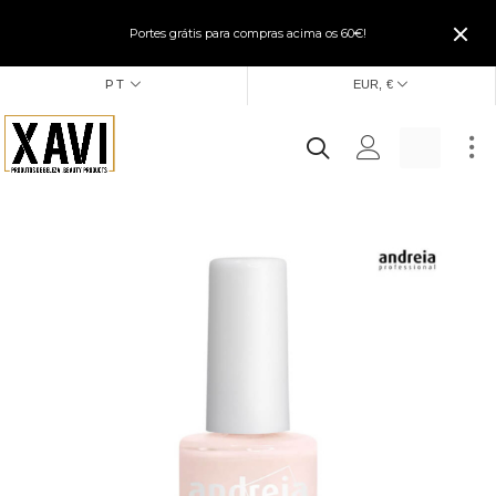
Portes grátis para compras acima os 60€!
PT
EUR, €