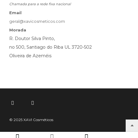
Chamada para a rede fixa nacional
Email
geral@xavicosmeticos.com
Morada
R. Doutor Silva Pinto,
no 500, Santiago do Riba UL 3720-502
Oliveira de Azeméis
© 2025 XAVI Cosméticos