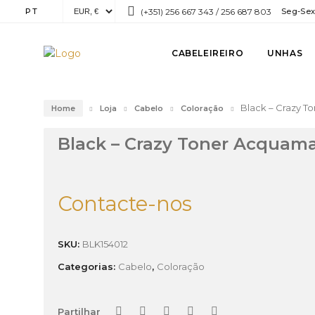
PT
(+351) 256 667 343 / 256 687 803
Seg-Sex:
CABELEIREIRO
UNHAS
Black – Crazy 
Home
Loja
Cabelo
Coloração
Black – Crazy Toner Acquam
Contacte-nos
SKU:
BLK154012
Categorias:
Cabelo
,
Coloração
Partilhar