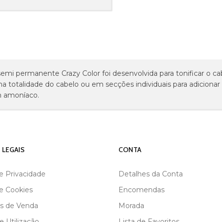
semi permanente Crazy Color foi desenvolvida para tonificar o ca
na totalidade do cabelo ou em secções individuais para adicionar b
 amoníaco.
 LEGAIS
CONTA
de Privacidade
Detalhes da Conta
de Cookies
Encomendas
s de Venda
Morada
 Utilização
Lista de Favoritos