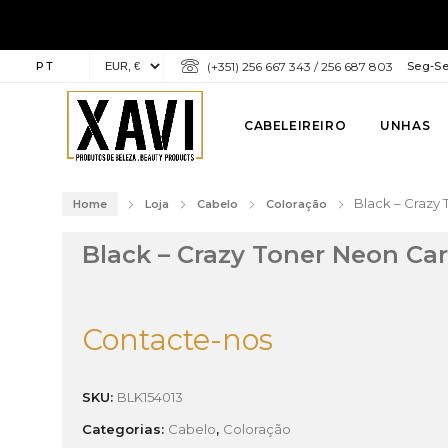
PT
(+351) 256 667 343 / 256 687 803
Seg-Sex
CABELEIREIRO
UNHAS
Black – Crazy
Home
Loja
Cabelo
Coloração
Black – Crazy Toner Neon Ca
Contacte-nos
SKU:
BLK154013
Categorias:
Cabelo
,
Coloração