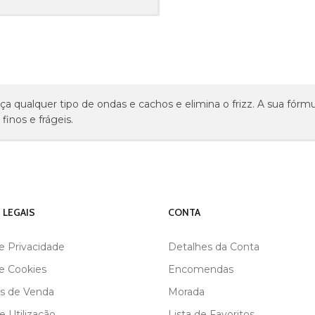
lça qualquer tipo de ondas e cachos e elimina o frizz. A sua fór
finos e frágeis.
 LEGAIS
CONTA
de Privacidade
Detalhes da Conta
de Cookies
Encomendas
s de Venda
Morada
 Utilização
Lista de Favoritos