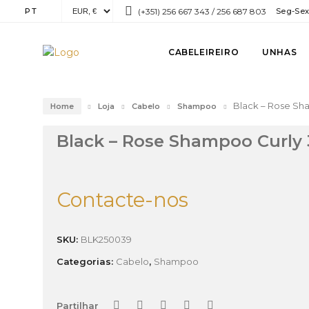
PT
(+351) 256 667 343 / 256 687 803
Seg-Sex:
CABELEIREIRO
UNHAS
Black – Rose Sh
Home
Loja
Cabelo
Shampoo
Black – Rose Shampoo Curly
Contacte-nos
SKU:
BLK250039
Categorias:
Cabelo
,
Shampoo
Partilhar