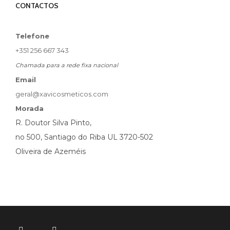
CONTACTOS
Telefone
+351 256 667 343
Chamada para a rede fixa nacional
Email
geral@xavicosmeticos.com
Morada
R. Doutor Silva Pinto,
no 500, Santiago do Riba UL 3720-502
Oliveira de Azeméis