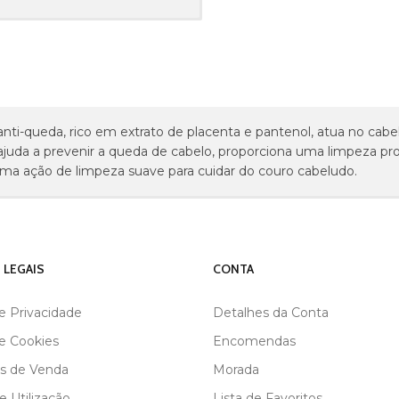
ti-queda, rico em extrato de placenta e pantenol, atua no cabel
uda a prevenir a queda de cabelo, proporciona uma limpeza profu
uma ação de limpeza suave para cuidar do couro cabeludo.
 LEGAIS
CONTA
de Privacidade
Detalhes da Conta
de Cookies
Encomendas
s de Venda
Morada
 Utilização
Lista de Favoritos