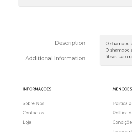
Description
O shampoo an
O shampoo aj
fibras, com 
Additional Information
MARCA
BLACK
INFORMAÇÕES
MENÇÕES
Sobre Nós
Política 
Contactos
Política 
Loja
Condiçõe
Termos de