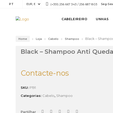
PT
(+351) 256 667 343 / 256 687 803
Seg-Sex:
CABELEIREIRO
UNHAS
Black – Shampo
Home
Loja
Cabelo
Shampoo
Black – Shampoo Anti Qued
Contacte-nos
SKU:
P191
Categorias:
Cabelo
,
Shampoo
Partilhar