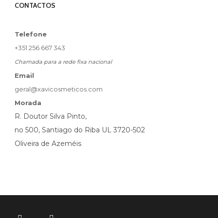
CONTACTOS
Telefone
+351 256 667 343
Chamada para a rede fixa nacional
Email
geral@xavicosmeticos.com
Morada
R. Doutor Silva Pinto,
no 500, Santiago do Riba UL 3720-502
Oliveira de Azeméis