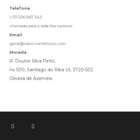
Telefone
+351 256 667 343
Chamada para a rede fixa nacional
Email
geral@xavicosmeticos.com
Morada
R. Doutor Silva Pinto,
no 500, Santiago do Riba UL 3720-502
Oliveira de Azeméis