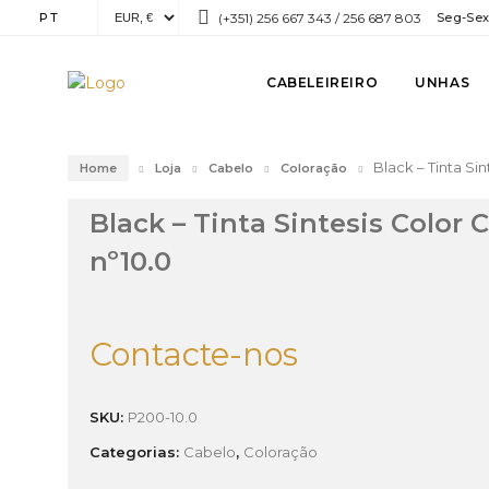
PT
(+351) 256 667 343 / 256 687 803
Seg-Sex:
CABELEIREIRO
UNHAS
Black – Tinta Si
Home
Loja
Cabelo
Coloração
Black – Tinta Sintesis Color
nº10.0
Contacte-nos
SKU:
P200-10.0
Categorias:
Cabelo
,
Coloração