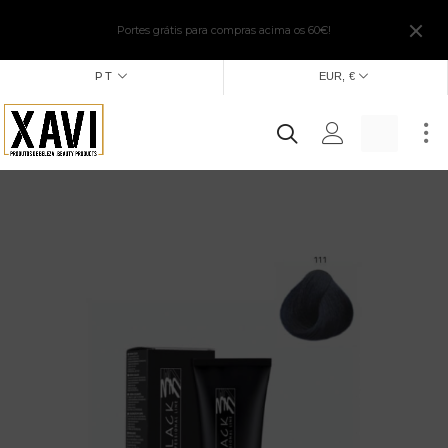
Portes grátis para compras acima os 60€!
PT
EUR, €