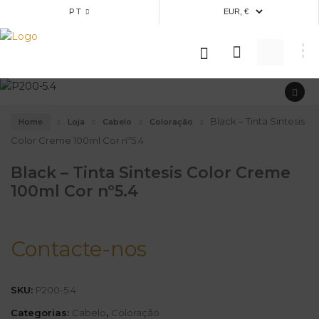
PT
Black – Tinta Sintesis
Home
Loja
Cabelo
Coloração
Color Creme 100ml Cor nº5.4
Black – Tinta Sintesis Color Creme
100ml Cor nº5.4
Contacte-nos
SKU:
P200-5.4
Categorias:
Cabelo
,
Coloração