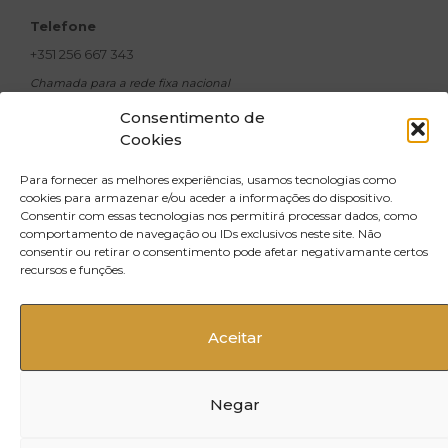
Telefone
+351 256 667 343
Chamada para a rede fixa nacional
Email
Consentimento de
Cookies
geral@xavicosmeticos.com
Morada
Para fornecer as melhores experiências, usamos tecnologias como
R. Doutor Silva Pinto,
cookies para armazenar e/ou aceder a informações do dispositivo.
Consentir com essas tecnologias nos permitirá processar dados, como
no 500, Santiago do Riba UL 3720-502
comportamento de navegação ou IDs exclusivos neste site. Não
Oliveira de Azeméis
consentir ou retirar o consentimento pode afetar negativamante certos
recursos e funções.
Aceitar
Negar