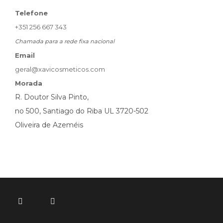
Telefone
+351 256 667 343
Chamada para a rede fixa nacional
Email
geral@xavicosmeticos.com
Morada
R. Doutor Silva Pinto,
no 500, Santiago do Riba UL 3720-502
Oliveira de Azeméis