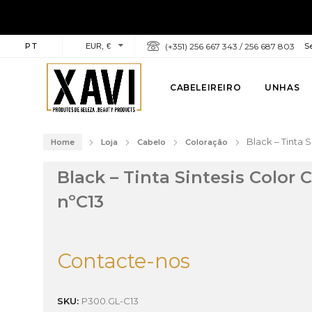
PT
(+351) 256 667 343 / 256 687 803
Se
EUR, €
CABELEIREIRO
UNHAS
Black – Tinta 
Home
Loja
Cabelo
Coloração
Black – Tinta Sintesis Color
nºC13
Contacte-nos
SKU:
P300.GL-C13