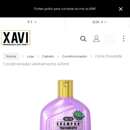
Portes grátis para compras acima os 60€!
PT
EUR, €
Gota Dourada
Home
Loja
Cabelo
Condicionador
Condicionador Alinhamento 430ml