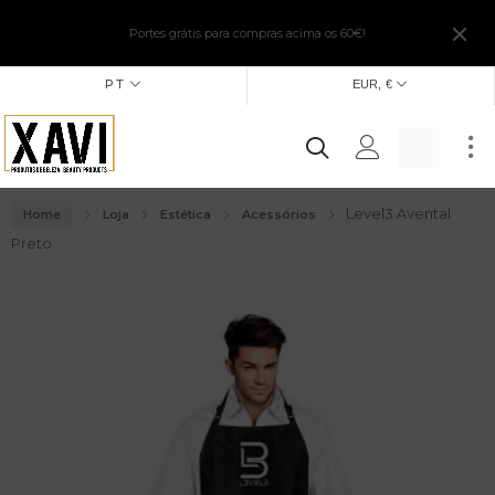
Portes grátis para compras acima os 60€!
PT
EUR, €
Level3 Avental
Home
Loja
Estética
Acessórios
Preto