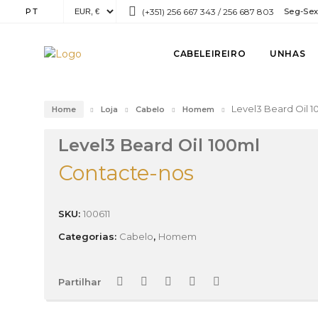
PT
(+351) 256 667 343 / 256 687 803
Seg-Sex:
CABELEIREIRO
UNHAS
Level3 Beard Oil 1
Home
Loja
Cabelo
Homem
Level3 Beard Oil 100ml
Contacte-nos
SKU:
100611
Categorias:
Cabelo
,
Homem
Partilhar