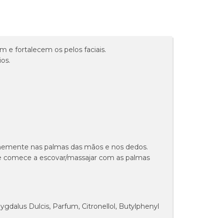
m e fortalecem os pelos faciais.
os.
rmemente nas palmas das mãos e nos dedos.
e e comece a escovar/massajar com as palmas
gdalus Dulcis, Parfum, Citronellol, Butylphenyl