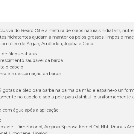
lusiva do Beard Oil e a mistura de óleos naturais hidratam, nutre
tes hidratantes ajudam a manter os pelos grossos, limpos e maci
com óleo de Argan, Amêndoa, Jojoba e Coco.
 de óleos naturais
rescimento saudável da barba
ata o cabelo
eira e a descamação da barba
4 gotas de óleo para barba na palma da mão e espalhe-o unifo
tamente no cabelo e sob a pele para distribuí-lo uniformement
 com água após a aplicação.
:
loxane , Dimeticonol, Argania Spinosa Kernel Oil, Bht, Prunus Amy
nal, Limonene, Linalool.