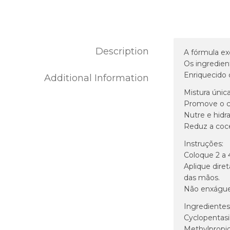
Description
A fórmula exc
Os ingredien
Enriquecido 
Additional Information
MARCA
LEVEL3
Mistura única
Promove o c
Nutre e hidr
Reduz a coc
Instruções:
Coloque 2 a 
Aplique dire
das mãos.
Não enxágue
Ingredientes
Cyclopentasi
Methylpropio