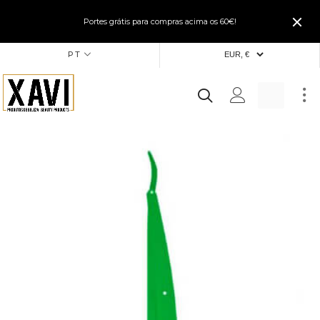
Portes grátis para compras acima os 60€!
PT