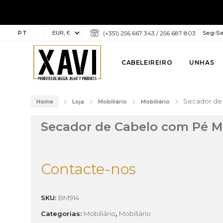
PT
(+351) 256 667 343 / 256 687 803
Seg-Sex
CABELEIREIRO
UNHAS
Secador de
Home
Loja
Mobiliário
Mobiliário
Secador de Cabelo com Pé M
Contacte-nos
SKU:
BM914
Categorias:
Mobiliário
,
Mobiliário