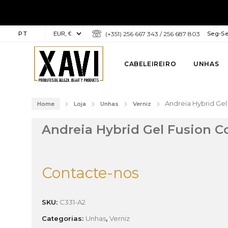
PT
(+351) 256 667 343 / 256 687 803
Seg-Sex
CABELEIREIRO
UNHAS
Andreia Hybrid Gel
Home
Loja
Unhas
Verniz
Andreia Hybrid Gel Fusion C
Contacte-nos
SKU:
C331-A2
Categorias:
Unhas
,
Verniz