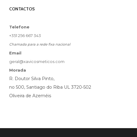
CONTACTOS
Telefone
+351 256 667 343
Chamada para a rede fixa nacional
Email
geral@xavicosmeticos.com
Morada
R. Doutor Silva Pinto,
no 500, Santiago do Riba UL 3720-502
Oliveira de Azeméis