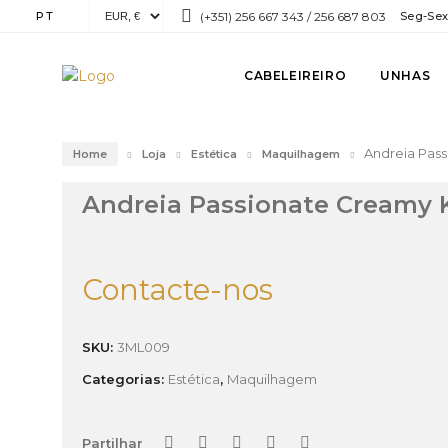
PT
(+351) 256 667 343 / 256 687 803
Seg-Sex:
CABELEIREIRO
UNHAS
Andreia Pass
Home
Loja
Estética
Maquilhagem
Andreia Passionate Creamy K
Contacte-nos
SKU:
3ML009
Categorias:
Estética
,
Maquilhagem
Partilhar