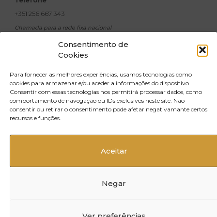
Telefone
+351 256 667 343
Chamada para a rede fixa nacional
Email
Consentimento de
Cookies
geral@xavicosmeticos.com
Morada
Para fornecer as melhores experiências, usamos tecnologias como
R. Doutor Silva Pinto,
cookies para armazenar e/ou aceder a informações do dispositivo.
Consentir com essas tecnologias nos permitirá processar dados, como
no 500, Santiago do Riba UL 3720-502
comportamento de navegação ou IDs exclusivos neste site. Não
Oliveira de Azeméis
consentir ou retirar o consentimento pode afetar negativamante certos
recursos e funções.
Aceitar
Negar
© 2025 XAVI Cosméticos
Ver preferências