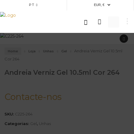
PT
Andreia Verniz Gel 10.5ml
Home
Loja
Unhas
Gel
Cor 264
Andreia Verniz Gel 10.5ml Cor 264
Contacte-nos
SKU:
C225-264
Categorias:
Gel
,
Unhas