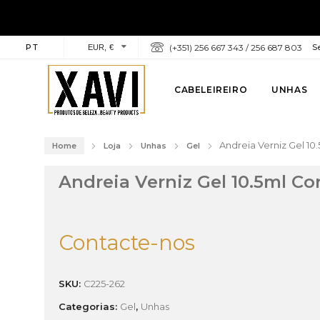
PT
(+351) 256 667 343 / 256 687 803
Se
EUR, €
CABELEIREIRO
UNHAS
Andreia Verniz Gel 10
Home
Loja
Unhas
Gel
Andreia Verniz Gel 10.5ml Co
Contacte-nos
SKU:
C225-262
Categorias:
Gel
,
Unhas