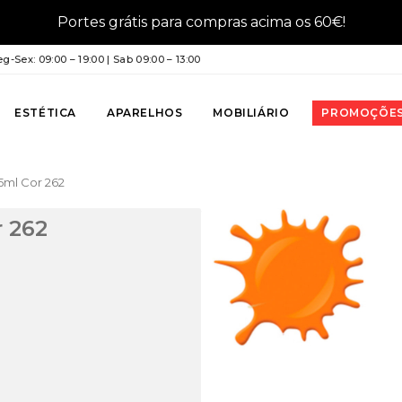
Portes grátis para compras acima os 60€!
g-Sex: 09:00 – 19:00 | Sab 09:00 – 13:00
ESTÉTICA
APARELHOS
MOBILIÁRIO
PROMOÇÕE
.5ml Cor 262
r 262