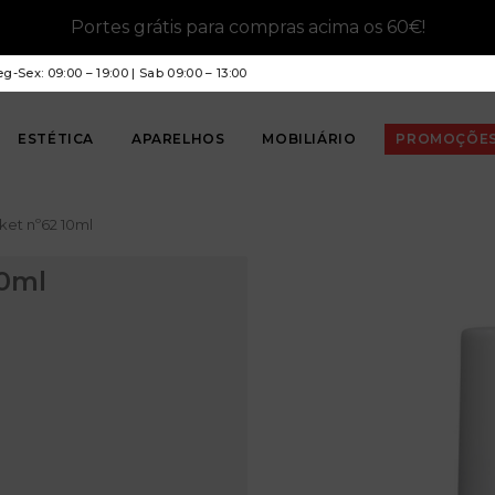
Portes grátis para compras acima os 60€!
g-Sex: 09:00 – 19:00 | Sab 09:00 – 13:00
ESTÉTICA
APARELHOS
MOBILIÁRIO
PROMOÇÕE
ket nº62 10ml
10ml