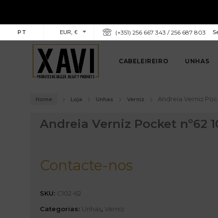
PT
(+351) 256 667 343 / 256 687 803
Se
EUR, €
CABELEIREIRO
UNHAS
Andreia Verniz Poc
Home
Loja
Unhas
Verniz
Andreia Verniz Pocket nº62 
Contacte-nos
SKU:
C102-62
Categorias:
Unhas
,
Verniz